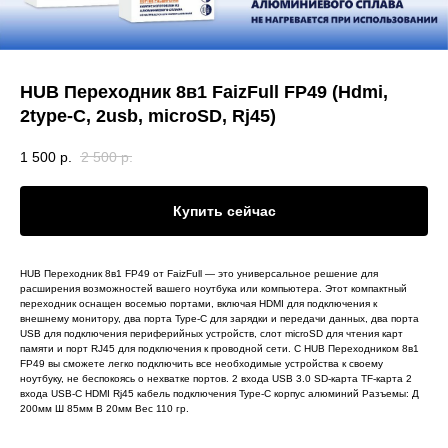
HUB Переходник 8в1 FaizFull FP49 (Hdmi,
2type-C, 2usb, microSD, Rj45)
1 500
р.
2 500
р.
Купить сейчас
HUB Переходник 8в1 FP49 от FaizFull — это универсальное решение для
расширения возможностей вашего ноутбука или компьютера. Этот компактный
переходник оснащен восемью портами, включая HDMI для подключения к
внешнему монитору, два порта Type-C для зарядки и передачи данных, два порта
USB для подключения периферийных устройств, слот microSD для чтения карт
памяти и порт RJ45 для подключения к проводной сети. С HUB Переходником 8в1
FP49 вы сможете легко подключить все необходимые устройства к своему
ноутбуку, не беспокоясь о нехватке портов. 2 входа USB 3.0 SD-карта TF-карта 2
входа USB-C HDMI Rj45 кабель подключения Type-C корпус алюминий Разъемы: Д
200мм Ш 85мм В 20мм Вес 110 гр.