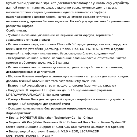
музыкальном диапазоне звук. Это достигается благодаря уникальному устройству
данной колонки - наличию двух, отдаленно расположенных друг от друга,
высокочастотных стерео динамиков и одного активного сабвуфера,
расположенного в центре панели, которые вместе создают отличное
наполненное ударными басами звучание. На выбор представлено 4 оригинальных
расцветок корпуса.
Особенности:
- Удобное кнопочное управление на верхней части корпуса, герметично
защищенное от пыли и влаги
- Использование передового чипа Bluetooth 5.0 аудио декодирования, поддержка
всех Bluetooth устройств (Samsung, iPhone, iPad, LG, Fly, HTS, Huawei и других
моделей телефонов и планшетов с беспроводным блютус соединением)
- Невероятно мощное, мягкое, наполненное плотным басом, отчетливое, чистое,
громкое и объемное звучание, 2.1 канала
- Использование высокоточных динамиков, сделало звук более естественным,
детализировнным и деликатным
- Широкие боковые мембраны снимающие излишки нагрузок на динамики, создают
дополнительный объем и без того потрясающему звучанию
- Встроенный эквалайзер с тремя предустановками (дом, улица, караоке)
- Поддержка TF карты и USB флешек до 32 Гб, музыкальных форматов
MP3/WAV/WMA/FLAC/APE, функция памяти
- Функция Power Bank для экстренной зарядки смартфона и внешних устройств
- Встроенный микрофон для громкой связи
- Оснащен качественным беспроводным микрофоном караоке
Характеристики:
● Бренд: HOPESTAR (Shenzhen Technology Co., ltd, China)
● Модель: A6 Pro (Water Resistance IPX6 Enhanced Bass Sound Power System 3D
Stereo Music Surround Support TF Card AUX USB Wireless Bluetooth 5.0 Speaker)
● Беспроводной протокол: Bluetooth V5.0 + EDR, L2CAP/A2DP
(AVCTP/AVDTP/AVRCP), 2.4GHz