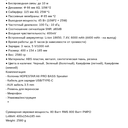
● Беспроводная связь: до 10 м
● Динамики:
Ф
66 мм 4Ω, 10W *2
● Сабвуфер: 115 мм 4Ω, 25W *1
● Пассивные мембраны:
Ф
65 мм *2
● Выходная мощность: 45 Вт (10W*2 + 25W)
● Частотный диапазон: 100 Гц - 10 кГц
● Соотношение сигнал/шум SNR: ≥80dB
● Входная чувствительность: 400mV
● Встроенный аккумулятор: Li-ion 18650, 7.4V, 6000 mAh (4400 mAh - на выход)
● Время работы: до 6 часов (в зависимости от громкости)
● Зарядка: 3 часа, 5 V/1000 mA
● Размер: 400 х 154 х 185 мм
● Вес: 2580 гр
● Материалы: ABS пластик, металл, синтетическая ткань, резина
● Цвета в наличии: Черный, Зеленый (болотный), Камуфляж (летний), Камуфляж
(зимний)
Комплектация:
- Колонка HOPESTAR A6 PRO BASS Speaker
- Кабель для зарядки USB/TYPE-C
- AUX кабель 3.5 mm
- Ремень для переноски
- Микрофон
- Упаковка/инструкция
Суммарная звуковая мощность: 80 Ватт RMS 800 Ватт PMPO
LxWxH: 400x154x185 mm
Weight: 2580 g