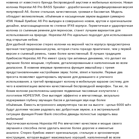
новинка от известного бренда беспроводной акустики и мобильных колонок. Новая
колонка Hopestar A6 Pro BASS Speaker - доработанная и модифицированая версия
популярной A6, более стильная, качественная, громкая и басовитая. Модель
обладает великолепным, объёмным и насыщенным звуком выдавая суммарно
45W. Новый бумбокс A6 Pro выпущен в совершенно новом, крутом и оригинальном
дизайне, влагозащищенном по степени IPX6 корпусе. Герметичная и ударопрочная
колонка со съемным ремнем для переноски, станет лучшим вариантом для
использования на природе. Hopestar A6 Pro идеально подходит для использования
под открытым небом.
Для удобной переноски стерео колонки на верхней части корпуса предусмотрена
прочная текстурированная ручка, которая стала гораздо практичнее, чем у первой
версии и съемный ремень, также более качественный. В лучших традициях
бумбоксов Hopestar, A6 Pro имеет сразу три активных динамика, что делает ее
звучание более мощным, глубоким, детализированным и наполненным во всем
диапазоне. В новинке впервые применена функция эквалайзер с тремя
предустановленными настройками звука: home, street и karaoke. Первые два
пресета позволяют адаптировать звучание для домашнего и уличного
использования, а третий превращает колонку в мобильную караоке систему, для
чего в комплектацию включен качественный беспроводной микрофон. Так же, по
бокам колонки расположены широкие подвижные пассивные излучатели с
логотипом HOPESTAR. Они выглядят эффектно и впечатляюще, визуально
подчеркивая глубину звучащих басов и делающая звук еще более
объёмным. Ёмкость встроенного аккумулятора так же на высоте - целых 6000 мАч
будут долгими часами радовать вас добротным звуком, а в экстремальной
ситуации функция Power Bank способна дважды полностью зарядить ваш
мобильник!
Акустическая колонка Hopestar A6 Pro впечатляет качеством и мощью своего
звучания и способна легко уделать многие более дорогие и именитые
аналоги. Стерео бумбокс имеет оригинальную, стильную и эргономичную
конструкцию, которая выдает максимально хороший, наполненный во всем