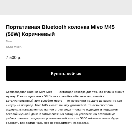
Портативная Bluetooth колонка Mivo M45
(50W) Коричневый
Mivo
SKU:
M45К
7 500
р.
Купить сейчас
Беспроводная колонка Mivo M45 — настоящая находка для тех, кто сильно любит
музыку. С ее мощностью в 50 Вт она способна обеспечить громкий и
детализированный звук в любом месте — от вечеринки на даче до кемпинга где-
нибудь на природе. Mivo M45 имеет защиту уровня IPx6, то есть способна
выдержать направленные на нее струи воды — она не подведет и поддержит
веселой музыкой даже в самых сложных погодных условиях. За автономную
работу отвечает аккумулятор повышенной емкости 5000 мА·ч — колонка будет
радовать вас долгие часы без необходимости подзарядки.