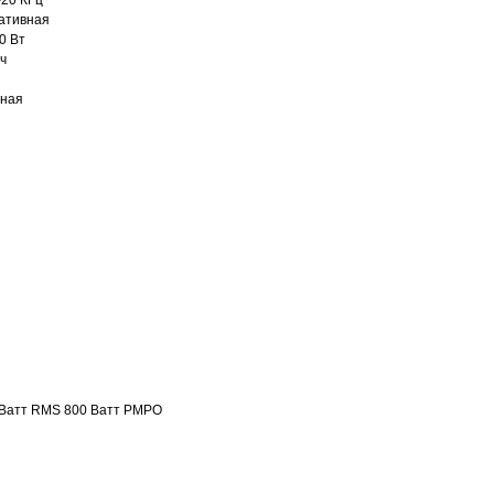
-20 КГц
тативная
0 Вт
ч
сная
 Ватт RMS 800 Ватт PMPO