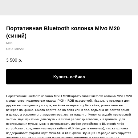
Портативная Bluetooth колонка Mivo M20
(синий)
Mivo
SKU:
MIV20
3 500
р.
Купить сейчас
Портативная Bluetooth колонка MIVO M20Портативная Bluetooth колонка MIVO M20
с водонепроницаемостью класса IPX6 и RGB подсветкой. Идеально подходит для
дружеских посиделок у костра, весёлых вечеринок у бассейна, романтических
вечеров на крыше. Смело берите её на пляж или в лес, ведь она не боится брызг
и дождя, а встроенного аккумулятора хватит надолго. Колонка выдаёт прекрасный
чистый звук, приятный для слуха и в тихом релакс диапазоне, и в громком. Для
проигрывания музыки можно использовать любое устройство с Bluetooth либо
устройство с соединением через кабель AUX (входит в комплект), так же колонка
поддерживает формат карт Micro-SD и USB флэш. Функция FM-радио активируется
длительным нажатием кнопки переключения режимов, в качестве антенны