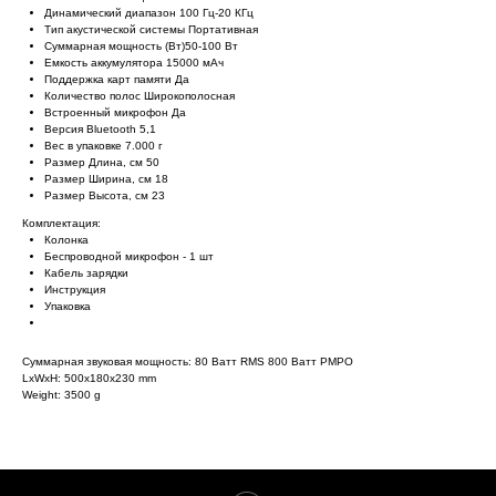
Динамический диапазон 100 Гц-20 КГц
Тип акустической системы Портативная
Суммарная мощность (Вт)50-100 Вт
Емкость аккумулятора 15000 мАч
Поддержка карт памяти Да
Количество полос Широкополосная
Встроенный микрофон Да
Версия Bluetooth 5,1
Вес в упаковке 7.000 г
Размер Длина, см 50
Размер Ширина, см 18
Размер Высота, см 23
Комплектация:
Колонка
Беспроводной микрофон - 1 шт
Кабель зарядки
Инструкция
Упаковка
Суммарная звуковая мощность: 80 Ватт RMS 800 Ватт PMPO
LxWxH: 500x180x230 mm
Weight: 3500 g