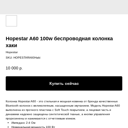
Hopestar A60 100w беспроводная колонка
хаки
Hopestar
SKU:
HOPESTARA60Haki
10 000
р.
Купить сейчас
Колонка Hopestar A60 - это стильная и мощная новинка от бренда качественных
Bluetooth колонок с великолепным, насыщенным звучанием. Модель Hopestar A60
выполнена из прочного пластика с Soft Touch покрытием, а лицевая часть и
динамики надежно защищены синтетической тканью, а кнопки управления
прорезинены и нажимаются с отчетливым кликом.
Импеданс 2-4 Ом
Номинальная мощность 100 Вт