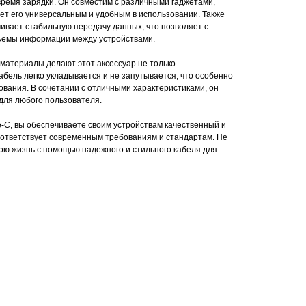
время зарядки. Он совместим с различными гаджетами,
ет его универсальным и удобным в использовании. Также
чивает стабильную передачу данных, что позволяет с
ъемы информации между устройствами.
материалы делают этот аксессуар не только
абель легко укладывается и не запутывается, что особенно
ования. В сочетании с отличными характеристиками, он
ля любого пользователя.
e-C, вы обеспечиваете своим устройствам качественный и
оответствует современным требованиям и стандартам. Не
вою жизнь с помощью надежного и стильного кабеля для