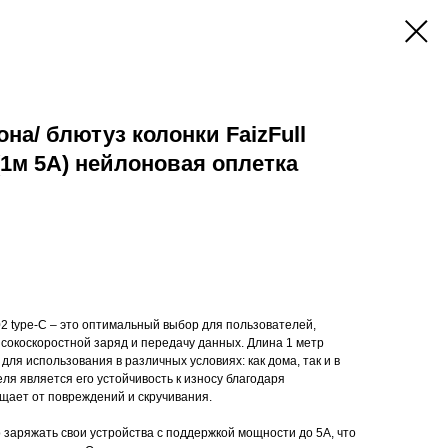
на/ блютуз колонки FaizFull
(1м 5A) нейлоновая оплетка
02 type-C – это оптимальный выбор для пользователей,
окоскоростной заряд и передачу данных. Длина 1 метр
для использования в различных условиях: как дома, так и в
ля является его устойчивость к износу благодаря
щает от повреждений и скручивания.
 заряжать свои устройства с поддержкой мощности до 5A, что