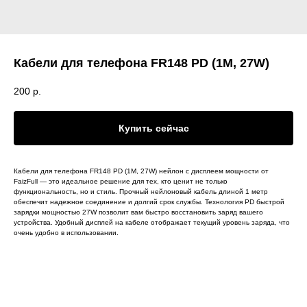
Кабели для телефона FR148 PD (1M, 27W)
200
р.
Купить сейчас
Кабели для телефона FR148 PD (1M, 27W) нейлон c дисплеем мощности от
FaizFull — это идеальное решение для тех, кто ценит не только
функциональность, но и стиль. Прочный нейлоновый кабель длиной 1 метр
обеспечит надежное соединение и долгий срок службы. Технология PD быстрой
зарядки мощностью 27W позволит вам быстро восстановить заряд вашего
устройства. Удобный дисплей на кабеле отображает текущий уровень заряда, что
очень удобно в использовании.