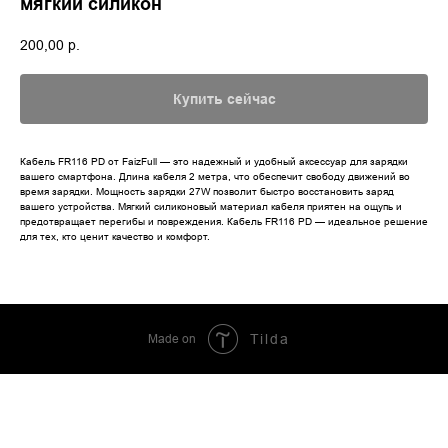
мягкий силикон
200,00
р.
Купить сейчас
Кабель FR116 PD от FaizFull — это надежный и удобный аксессуар для зарядки
вашего смартфона. Длина кабеля 2 метра, что обеспечит свободу движений во
время зарядки. Мощность зарядки 27W позволит быстро восстановить заряд
вашего устройства. Мягкий силиконовый материал кабеля приятен на ощупь и
предотвращает перегибы и повреждения. Кабель FR116 PD — идеальное решение
для тех, кто ценит качество и комфорт.
Made on
Tilda