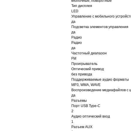
кнопочные, поворотные
Тип дисплея
LED
Управление c мобильного устройст
да
Подсветка элементов управления
да
Радио
Радио
да
Частотный диапазон
FM
Проигрыватель
Оптический привод
без привода
Поддерживаемые аудио форматы
MP3, WMA, WAVE
Воспроизведение медиафайлов с 
да
Разъемы
Порт USB Type-C
2
Аудио оптический вход
1
Разъем AUX