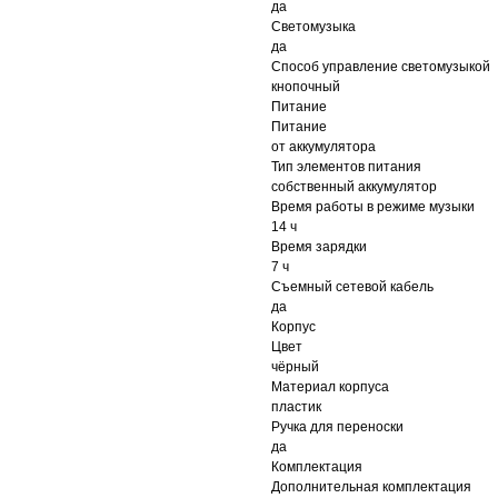
да
Светомузыка
да
Способ управление светомузыкой
кнопочный
Питание
Питание
от аккумулятора
Тип элементов питания
собственный аккумулятор
Время работы в режиме музыки
14 ч
Время зарядки
7 ч
Съемный сетевой кабель
да
Корпус
Цвет
чёрный
Материал корпуса
пластик
Ручка для переноски
да
Комплектация
Дополнительная комплектация