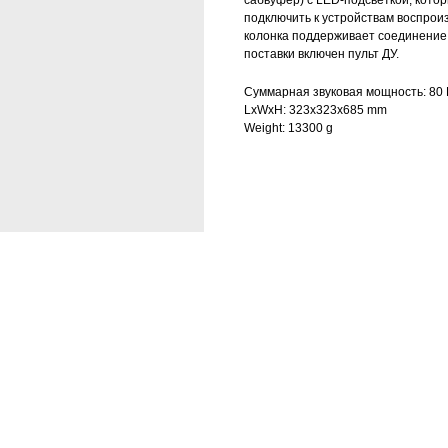
сабвуфер) с LED-подсветкой, котор
подключить к устройствам воспрои
колонка поддерживает соединение 
поставки включен пульт ДУ.
Суммарная звуковая мощность: 80
LxWxH: 323x323x685 mm
Weight: 13300 g