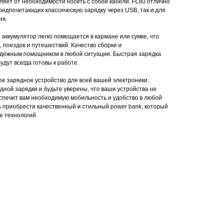
ляет от необходимости носить с собой кабели. FL80 отлично
редпочитающих классическую зарядку через USB, так и для
ия.
 аккумулятор легко помещается в кармане или сумке, что
 поездок и путешествий. Качество сборки и
адежным помощником в любой ситуации. Быстрая зарядка
удут всегда готовы к работе.
ое зарядное устройство для всей вашей электроники.
ной зарядки и будьте уверены, что ваши устройства не
еспечит вам необходимую мобильность и удобство в любой
ь приобрести качественный и стильный power bank, который
е технологий.