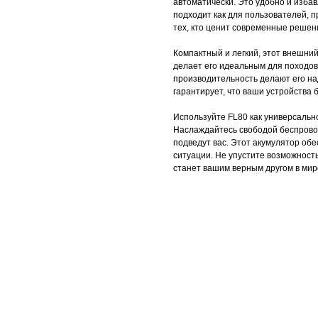
автоматически. Это удобно и избав
подходит как для пользователей, п
тех, кто ценит современные решен
Компактный и легкий, этот внешний
делает его идеальным для походов,
производительность делают его н
гарантирует, что ваши устройства б
Используйте FL80 как универсальн
Наслаждайтесь свободой беспровод
подведут вас. Этот акумулятор об
ситуации. Не упустите возможност
станет вашим верным другом в мир