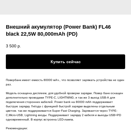
Внешний акумулятор (Power Bank) FL46
black 22,5W 80,000mAh (PD)
3 500
р.
Купить сейчас
Повербанк имеет емкость 80000 мАч., что позволяет заряжать устройства не один
раз.
Модель оснащена дисплеем, для удобной проверки зарядки. Повер банк оснащен
дополнительно проводами TYPE-C, LIGHTNING, и так же 3 выход USB-А для
подключения сторонних кабелей. Power bank на 80000 mAh поддерживает
быструю зарядку. Гнёзда с функцией быстрой зарядки выделены отдельным
цветом. так же поддерживается Super Fast Charging. Заряжается через TYPE-
C,Micro-USB, Lightning входы. Поддерживает зарядку 2 кабеля и выходы USB+PD
одновременный. В корпус встроена LED-лампа.
Рекомендации: