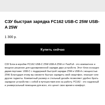
СЗУ быстрая зарядка FC162 USB-C 25W USB-
A 25W
1 300
р.
Купить сейчас
СЗУ Блок в коробке FC162 USB-C 25W USB-A 25W от FaizFull - это компактное и
мощное решение для одновременной зарядки двух устройств. Этот блок оснащен
двумя портами: USB-C с поддержкой быстрой зарядки 25W и USB-A с мощностью
25W. Благодаря этому вы сможете быстро зарядить свой смартфон, планшет или
другие гаджеты. Компактный размер и стильный дизайн позволяют удобно брать
зарядное устройство с собой в путешествия или на работу. FC162 - это надежный
и универсальный помощник для всех, кто ценит свое время и комфорт.